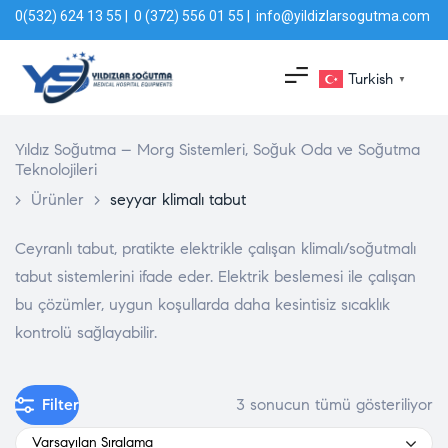
0(532) 624 13 55 | 0 (372) 556 01 55 | info@yildizlarsogutma.com
Turkish
▼
Yıldız Soğutma – Morg Sistemleri, Soğuk Oda ve Soğutma
Teknolojileri
>
Ürünler
>
seyyar klimalı tabut
Ceyranlı tabut, pratikte elektrikle çalışan klimalı/soğutmalı
tabut sistemlerini ifade eder. Elektrik beslemesi ile çalışan
bu çözümler, uygun koşullarda daha kesintisiz sıcaklık
kontrolü sağlayabilir.
Filter
3 sonucun tümü gösteriliyor
Varsayılan Sıralama