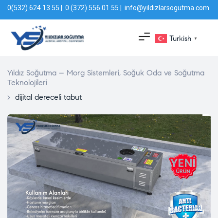
0(532) 624 13 55 | 0 (372) 556 01 55 | info@yildizlarsogutma.com
Turkish
▼
Yıldız Soğutma – Morg Sistemleri, Soğuk Oda ve Soğutma
Teknolojileri
>
dijital dereceli tabut