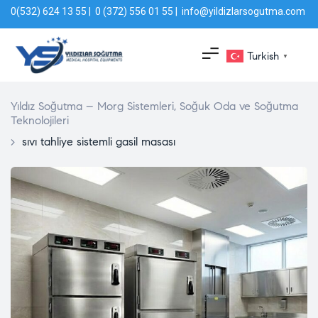
0(532) 624 13 55 | 0 (372) 556 01 55 | info@yildizlarsogutma.com
Turkish
▼
Yıldız Soğutma – Morg Sistemleri, Soğuk Oda ve Soğutma
Teknolojileri
>
sıvı tahliye sistemli gasil masası