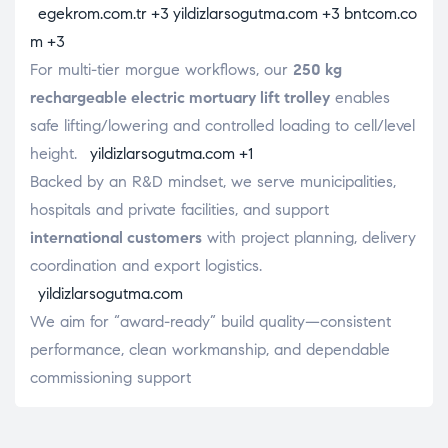
egekrom.com.tr
+3
yildizlarsogutma.com
+3
bntcom.co
m
+3
For multi-tier morgue workflows, our
250 kg
rechargeable electric mortuary lift trolley
enables
safe lifting/lowering and controlled loading to cell/level
height.
yildizlarsogutma.com
+1
Backed by an R&D mindset, we serve municipalities,
hospitals and private facilities, and support
international customers
with project planning, delivery
coordination and export logistics.
yildizlarsogutma.com
We aim for “award-ready” build quality—consistent
performance, clean workmanship, and dependable
commissioning support