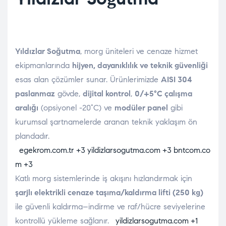
Yıldızlar Soğutma
, morg üniteleri ve cenaze hizmet
ekipmanlarında
hijyen, dayanıklılık ve teknik güvenliği
esas alan çözümler sunar. Ürünlerimizde
AISI 304
paslanmaz
gövde,
dijital kontrol
,
0/+5°C çalışma
aralığı
(opsiyonel -20°C) ve
modüler panel
gibi
kurumsal şartnamelerde aranan teknik yaklaşım ön
plandadır.
egekrom.com.tr
+3
yildizlarsogutma.com
+3
bntcom.co
m
+3
Katlı morg sistemlerinde iş akışını hızlandırmak için
şarjlı elektrikli cenaze taşıma/kaldırma lifti (250 kg)
ile güvenli kaldırma–indirme ve raf/hücre seviyelerine
kontrollü yükleme sağlanır.
yildizlarsogutma.com
+1