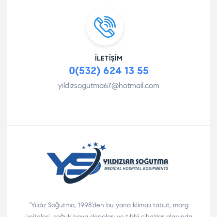
İLETIŞIM
0(532) 624 13 55
yildizsogutma67@hotmail.com
“Yıldız Soğutma, 1998’den bu yana klimalı tabut, morg
üniteleri, soğuk hava depoları ve tıbbi cihazlar alanında