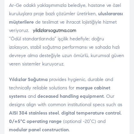
Ar-Ge odaklı yaklaşımımızla belediye, hastane ve özel
kuruluşlara proje bazlı çözümler üretirken,
uluslararası
müşterilere
de teslimat ve ihracat lojistiğiyle hizmet
veriyoruz.
yildizlarsogutma.com
“Ödül standartlarında” işçilik hedefiyle; doğru
izolasyon, stabil soğutma performansı ve sahada hızlı
devreye alma desteğiyle uzun ömürlü, kurumsal güven
veren sistemler kuruyoruz.
Yıldızlar Soğutma
provides hygienic, durable and
technically reliable solutions for
morgue cabinet
systems
and
deceased handling equipment
. Our
designs align with common institutional specs such as
AISI 304 stainless steel
,
digital temperature control
,
0/+5°C operating range
(optional -20°C) and
modular panel construction
.